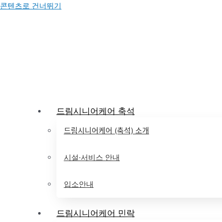
콘텐츠로 건너뛰기
드림시니어케어 축석
드림시니어케어 (축석) 소개
시설·서비스 안내
입소안내
드림시니어케어 민락