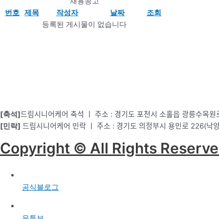
채용공고
번호
제목
작성자
날짜
조회
등록된 게시물이 없습니다
[축석]
드림시니어케어 축석 ㅣ 주소 : 경기도 포천시 소홀읍 광릉수목원로 
[민락]
드림시니어케어 민락 ㅣ 주소 : 경기도 의정부시 용민로 226(낙양
Copyright © All Rights Reserve
공식블로그
유튜브