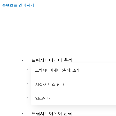
콘텐츠로 건너뛰기
드림시니어케어 축석
드림시니어케어 (축석) 소개
시설·서비스 안내
입소안내
드림시니어케어 민락